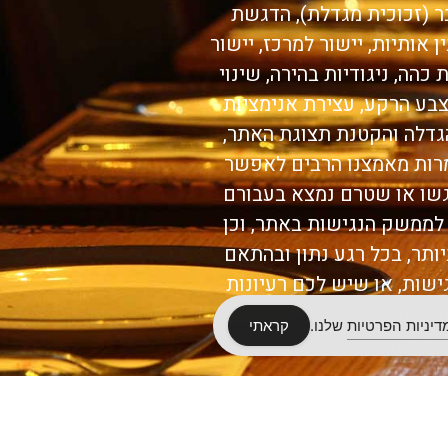
בר (זכוכית מגדלת), הדגשת
ן אותיות, יישור למרכז, יישור
כהה, ניגודיות בהירה, שינוי
צבע הרקע, עצירת אנימציות
 הגדלה והקטנת תצוגת האתר,
למרות מאמצנו הרבים לאפשר
גשו או שטרם נמצא בעבורם
 לממשק הנגישות באתר, וכן
ותר, בכל רגע נתון ובהתאם
שות, או שיש לכם רעיונות
ת, תוכלו למלא טופס משוק
דיניות הפרטיות
שלנו.
קראתי
למעלה.