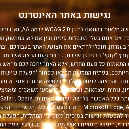
נגישות באתר האינטרנט
באתר זה בוצעו עבודות הנגש
ין אם אתם בעלי מוגבלות פיזית ובין אם לא, בממשק ה
בעזרתן, תוכלו להתאים את תצוגת האתר בעבורכם, ובה
ץ "קוקי" בדפדפן שלכם, כך שבפעם הבאה אשר תגיעו
ע התאמות כל פעם מחדש, אלא האתר יחכה לכם מראש 
יותכם, בפתיח הממשק תמצאו כפתור "הפעלת נגישות ב
מסך והתאמה לניווט מקלדת, בלחיצה אחת ובאופן אוטומט
יון, נוחות ועצמאות, ועל פי כן, הושקעו משאבים ומאמ
שיוכל להקל את השימוש באתר ככל האפ
Microsoft Edge, Android Marshmallow, iOS9 – אנו תומכים
פתור להפעלת נגישות בסיסית, ניווט ע"י המקלדת, הפעלת
מרכזי, חיפוש ביטויים ראשי תיבות וסלנג, שינוי שפת ה