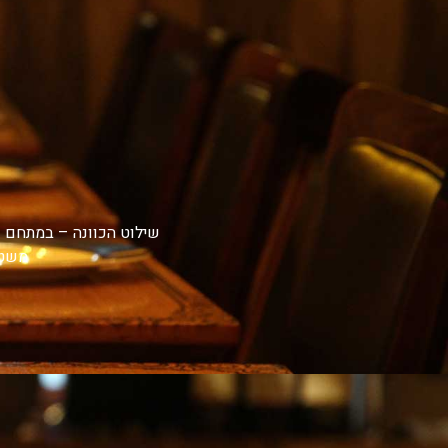
שילוט הכוונה – במתחם כ
משטח