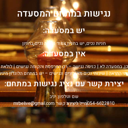
נגישות במתחם המסעדה
יש במסעדה:
חניות נכים, יש בחניון צמוד וחניות נכים בחניון
אין במסעדה:
ן, במסעדה לא | כניסה נגישה – רק המרפסת והקומה נגישים | לולא
י התראה | שירותי נכים מאובזרים ונגישים – יש במתחם הלונדון מיניס
יצירת קשר עם נציג נגישות במתחם:
שם וטלפון: יניב
054-6622810
מייל ליצירת קשר: mrbelive@gmail.com‏‏