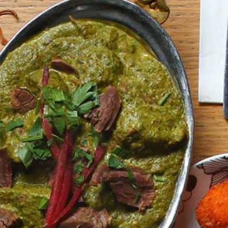
הזמן אירוע
עים
קייטרינג
נגישות
גלריה
צרו קשר