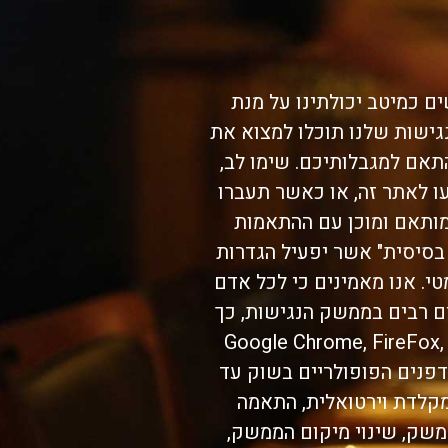
ה מלאות בהתאם לתקן WCAG 2.0 לרמה AA, ואנו עושים כמיטב יכולתינו על מנת
נגישות שלנו תוכלו למצוא את
תאם למגבלותיכם. שימו לב,
 לאתר זה, או כאשר תעברו
מותאם ומוכן עם ההתאמות
סיסית" אשר יפעיל הגדרות
י. אנו מאמינים כי לכל אדם
צים רבים בממשק הנגישות, כך
שר. גלישה נעימה! תאימות: Google Chrome, FireFox, Safari, Opera,
 בכל המכשירים והדפדפנים הפופולריים בשוק עד
 מקלדת וירטואלית, התאמה
ממשק, שינוי מיקום הממשק,