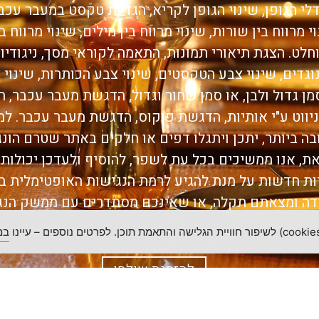
דלי הגופן, שינוי הגופן לקריא, הגדלת טקסט במעבר עכ
מרווח בין שורות, שינוי מרווח בין מילים, שינוי מרווח בי
וחלט. הצגת תיאורי תמונות, התאמה לקוראי מסך, ניגודיות 
גדים, שינוי צבע הטקסטים, שינוי צבע הכותרות, שינוי 
מן גדול ולבן, או סמן שחור וגדול, הדגשת מעבר עכבר,
ניווט ע"י אותיות, הדגשת פוקוס, הדגשת מעבר עכבר. 
 ביותר, יתכן ויתגלו דפים או חלקים באתר שטרם הונ
זאת, אנו ממשיכים בכל עת לשפר, להוסיף ולעדכן יכולות
ת חדשות על מנת להגיע לרמת הנגישות האופטימלית בי
דה ומצאתם תקלה, או שאינכם מסתדרים עם ממשק הנגי
 בלחיצה על "שלחו משוב" הנמצא בתחתית ממשק הנגישו
במ
נו על חוויתכם באתר. בנוסף, ניתן לפנות למייל בכתובת 
להזמנת שולחן