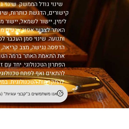
שינוי גודל הממשק. שינוי ג
קישורים, הדגשת כותרות, שינוי 
לימין, יישור לשמאל, יישור מ
האתר לצבעי אפור,צבעים מנו
ותנועה. שינוי סמן העכבר לס
הדפסה נגישה, מצב קריאה, 
את התאמת האתר ברמה הטובה
הפתרון הטכנולוגי. יחד עם 
להתאים ואף לפתח טכנולוגיו
להתקדמות הטכנולוגית. במי
לשיפורו, נשמח לשמוע מכם.
אנו משתמשים ב"קבצי עוגיות" (cookies) לשיפור חוויית הגלישה והתאמת תוכן. לפרטים נוספים – עיינו
ולספר ל